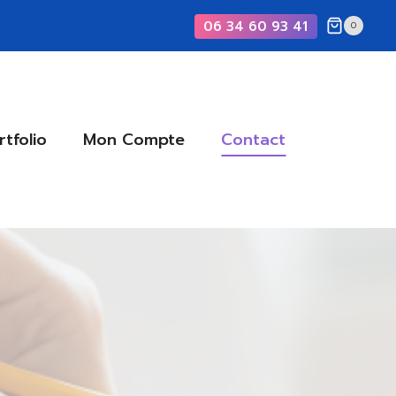
06 34 60 93 41
0
rtfolio
Mon Compte
Contact