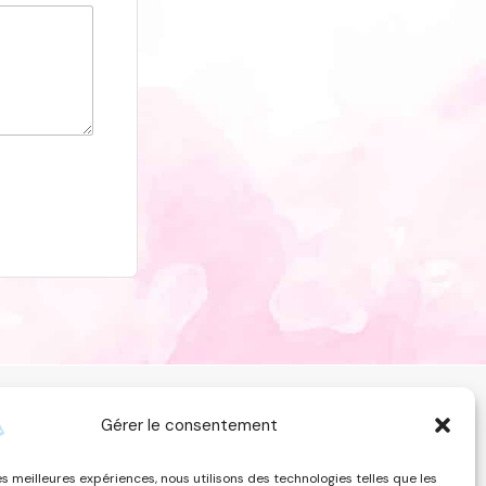
onditions générales de vente
Contact
Gérer le consentement
les meilleures expériences, nous utilisons des technologies telles que les