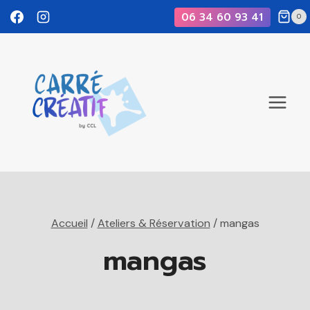
Aller
06 34 60 93 41
0
au
contenu
Accueil
/
Ateliers & Réservation
/
mangas
mangas