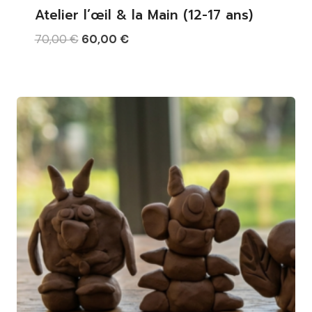
Atelier l’œil & la Main (12-17 ans)
Le
Le
70,00
€
60,00
€
prix
prix
initial
actuel
était :
est :
70,00 €.
60,00 €.