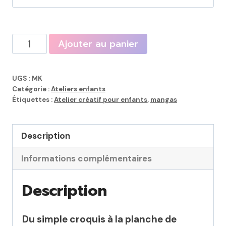
quantité
Ajouter au panier
de
Atelier
UGS :
MK
Passion
Catégorie :
Ateliers enfants
Manga
Étiquettes :
Atelier créatif pour enfants
,
mangas
(9
-13
Description
ans)
Informations complémentaires
Description
Du simple croquis à la planche de