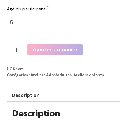
*
Âge du participant
quantité
Ajouter au panier
de
Atelier
UGS :
om
l'œil
Catégories :
Ateliers Ados/adultes
,
Ateliers enfants
&
la
Description
Main
(12-
Description
17
ans)