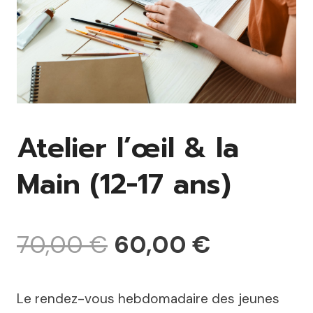
Atelier l’œil & la
Main (12-17 ans)
Le
Le
70,00
€
60,00
€
prix
prix
Le rendez-vous hebdomadaire des jeunes