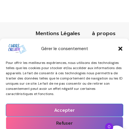
Mentions Légales
à propos
Réservation
Art-thérapie
Gérer le consentement
Conditions générales de vente
Pour offrir les meilleures expériences, nous utilisons des technologies
Contact
telles que les cookies pour stocker et/ou accéder aux informations des
appareils. Le fait de consentir à ces technologies nous permettra de
Politique de cookies (UE)
traiter des données telles que le comportement de navigation ou les ID
uniques sur ce site. Le fait de ne pas consentir ou de retirer son
consentement peut avoir un effet négatif sur certaines
caractéristiques et fonctions.
Accepter
© cborderline.com 2026 - Association loi
1901 Ateliers Arts Plastiques & Dessin à La
Refuser
Réservez votre stage pour les vacances de
0